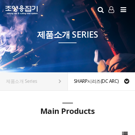
LOG IN
SIGN UP
제품소개 SERIES
제품소개 Series
SHARP시리즈(DC ARC)
Main Products