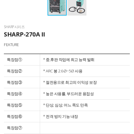
SHARP시리즈
SHARP-270A II
FEATURE
특장점①
* 중,후판 작업에 최고 능력 발휘
특장점②
* ARC 봉 2.6Ø~5Ø 사용
특장점③
* 절전용으로 최고의 이익성 보장
특장점④
* 높은 사용률, 부드러운 용접성
특장점⑤
* 단상, 심상, 어느 쪽도 만족
특장점⑥
* 전격 방지 기능 내장
특장점⑦