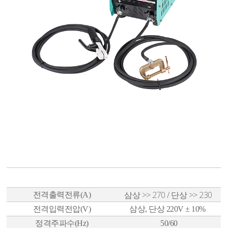
표준사양
삼상 >>
270
/
단상 >>
230
전격출력전류(A)
전격입력전압(V)
삼상, 단상 220V ± 10%
정격주파수(Hz)
50/60