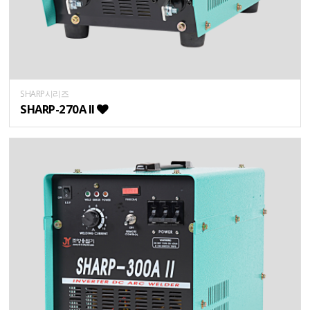
SHARP시리즈
SHARP-270A II