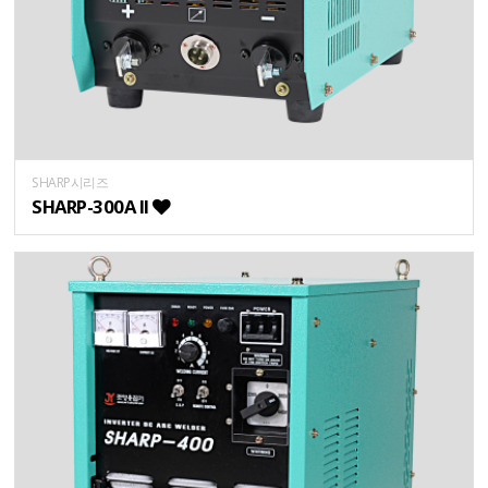
SHARP시리즈
SHARP-300A II