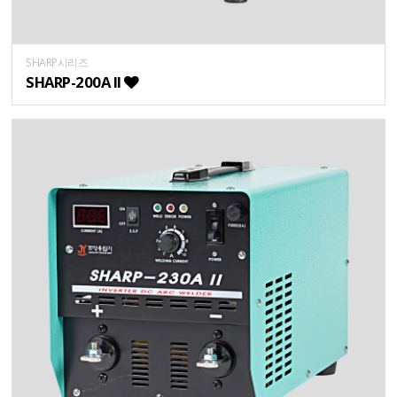
SHARP시리즈
SHARP-200A II