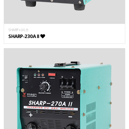
SHARP시리즈
SHARP-230A II