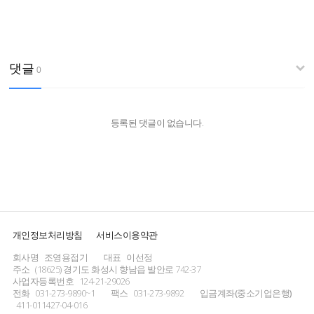
댓글
0
등록된 댓글이 없습니다.
개인정보처리방침
서비스이용약관
회사명
조영용접기
대표
이선정
주소
(18625) 경기도 화성시 향남읍 발안로 742-37
사업자등록번호
124-21-29026
전화
031-273-9890~1
팩스
031-273-9892
입금계좌(중소기업은행)
411-011427-04-016