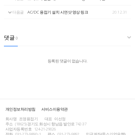
다음글
AC/DC 용접기 설치 시연샷 영상 링크
20.12.31
댓글
0
등록된 댓글이 없습니다.
개인정보처리방침
서비스이용약관
회사명
조영용접기
대표
이선정
주소
(18625) 경기도 화성시 향남읍 발안로 742-37
사업자등록번호
124-21-29026
전화
031-273-9890~1
팩스
031-273-9892
입금계좌(중소기업은행)